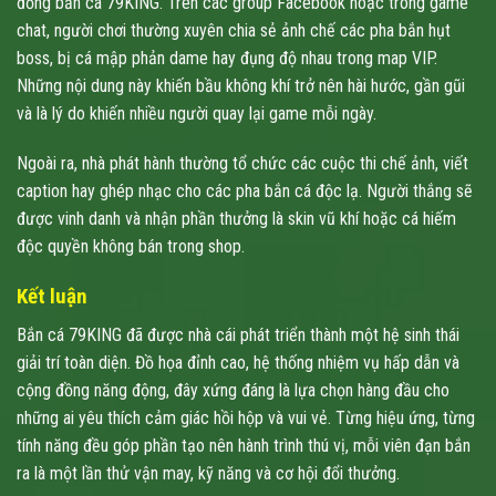
đồng bắn cá 79KING. Trên các group Facebook hoặc trong game
chat, người chơi thường xuyên chia sẻ ảnh chế các pha bắn hụt
boss, bị cá mập phản dame hay đụng độ nhau trong map VIP.
Những nội dung này khiến bầu không khí trở nên hài hước, gần gũi
và là lý do khiến nhiều người quay lại game mỗi ngày.
Ngoài ra, nhà phát hành thường tổ chức các cuộc thi chế ảnh, viết
caption hay ghép nhạc cho các pha bắn cá độc lạ. Người thắng sẽ
được vinh danh và nhận phần thưởng là skin vũ khí hoặc cá hiếm
độc quyền không bán trong shop.
Kết luận
Bắn cá 79KING đã được nhà cái phát triển thành một hệ sinh thái
giải trí toàn diện. Đồ họa đỉnh cao, hệ thống nhiệm vụ hấp dẫn và
cộng đồng năng động, đây xứng đáng là lựa chọn hàng đầu cho
những ai yêu thích cảm giác hồi hộp và vui vẻ. Từng hiệu ứng, từng
tính năng đều góp phần tạo nên hành trình thú vị, mỗi viên đạn bắn
ra là một lần thử vận may, kỹ năng và cơ hội đổi thưởng.