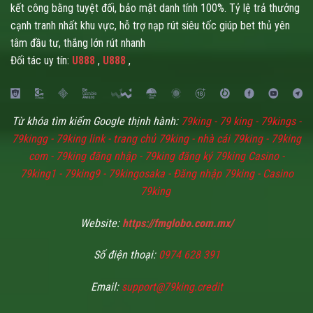
kết công bằng tuyệt đối, bảo mật danh tính 100%. Tỷ lệ trả thưởng
cạnh tranh nhất khu vực, hỗ trợ nạp rút siêu tốc giúp bet thủ yên
tâm đầu tư, thắng lớn rút nhanh
Đối tác uy tín:
U888
,
U888
,
Từ khóa tìm kiếm Google thịnh hành:
79king - 79 king - 79kings -
79kingg - 79king link - trang chủ 79king - nhà cái 79king - 79king
com - 79king đăng nhập - 79king đăng ký 79king Casino -
79king1 - 79king9 - 79kingosaka - Đăng nhập 79king - Casino
79king
Website:
https://fmglobo.com.mx/
Số điện thoại:
0974 628 391
Email:
support@79king.credit