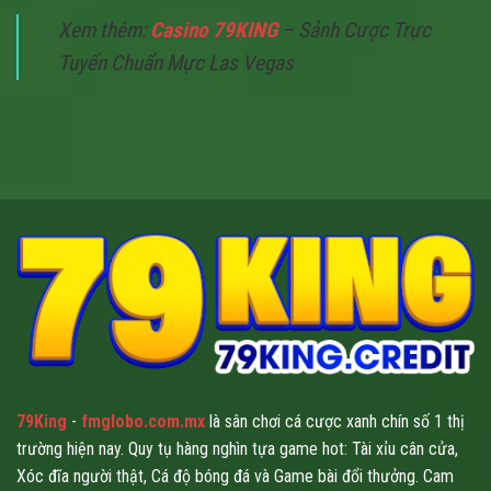
Xem thêm:
Casino 79KING
– Sảnh Cược Trực
Tuyến Chuẩn Mực Las Vegas
79King
-
fmglobo.com.mx
là sân chơi cá cược xanh chín số 1 thị
trường hiện nay. Quy tụ hàng nghìn tựa game hot: Tài xỉu cân cửa,
Xóc đĩa người thật, Cá độ bóng đá và Game bài đổi thưởng. Cam